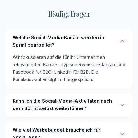
Häufige Fragen
Welche Social-Media-Kanäle werden im
Sprint bearbeitet?
Wir fokussieren auf die für Ihr Unternehmen
relevantesten Kanäle – typischerweise Instagram und
Facebook für B2C, LinkedIn für B2B. Die
Kanalauswahl erfolgt im Erstgespräch.
Kann ich die Social-Media-Aktivitäten nach
dem Sprint selbst weiterführen?
Ja. Sie erhalten einen fertigen Content-Plan für 3
Monate, Grafik-Templates und eine Schulung. So
Wie viel Werbebudget brauche ich für
können Sie eigenständig weitermachen oder einen
Social Ads?