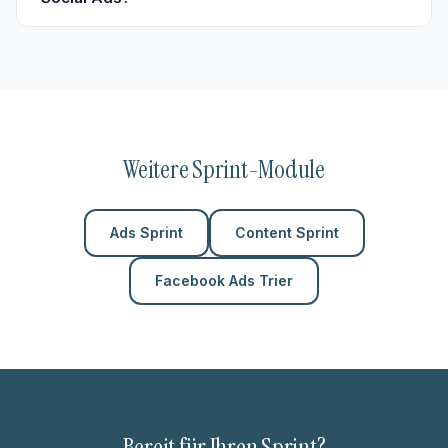
weiteren Sprint buchen.
Für erste aussagekräftige Ergebnisse empfehlen wir
ein monatliches Werbebudget von mindestens 300
Euro. Das Budget fließt direkt an
Facebook/Instagram – die Sprint-Gebühr ist davon
getrennt.
Weitere Sprint-Module
Ads Sprint
Content Sprint
Facebook Ads Trier
Bereit für Ihren Sprint?